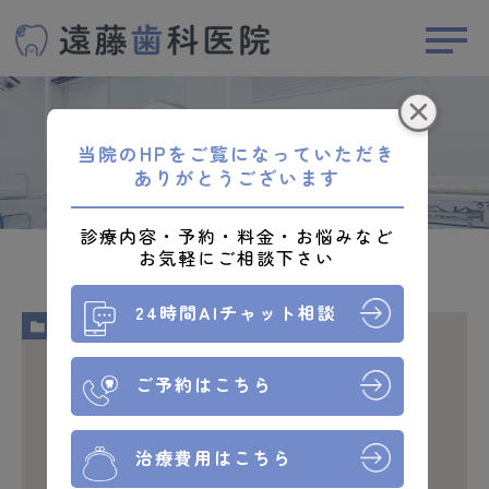
新着情報
当院のHPをご覧になっていただき
ありがとうございます
診療内容・予約・料金・お悩みなど
お気軽にご相談下さい
新着情報
HOME
24時間AIチャット相談
NEWS
ご予約はこちら
治療費用はこちら