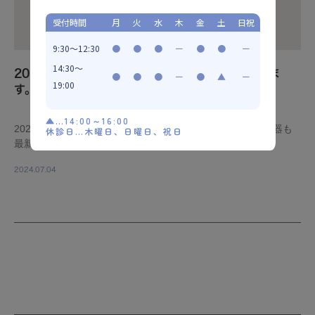
受付時間
月
火
水
木
金
土
日祝
9:30～12:30
●
●
●
ー
●
●
ー
14:30～
2024年8月26日（月）にリニューアルオープンしま
●
●
●
ー
●
▲
ー
19:00
す。
▲…14:00～16:00
2024年8月26日（月）にリニューアルオープンします。 機器も
休診日…木曜日、日曜日、祝日
最新式のものを取り揃え、よりいい治療を提供でき […]
2024.07.04